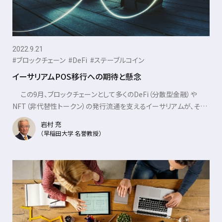
2022.9.21
#ブロックチェーン
#DeFi
#ステーブルコイン
イーサリアムPOS移行への期待と懸念
この9月、ブロックチェーンとして多くのDeFi（分散型金融）や
NFT（非代替性トークン）の発行流通を支えるイーサリアムが、その
認証方式をPOW（P......
岩村 充
（早稲田大学 名誉教授）