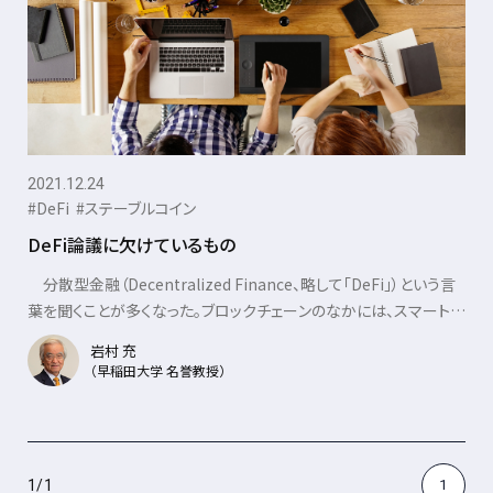
2021.12.24
#DeFi
#ステーブルコイン
DeFi論議に欠けているもの
分散型金融（Decentralized Finance、略して「DeFi」）という言
葉を聞くことが多くなった。ブロックチェーンのなかには、スマートコ
ントラクト......
岩村 充
（早稲田大学 名誉教授）
1
/
1
1