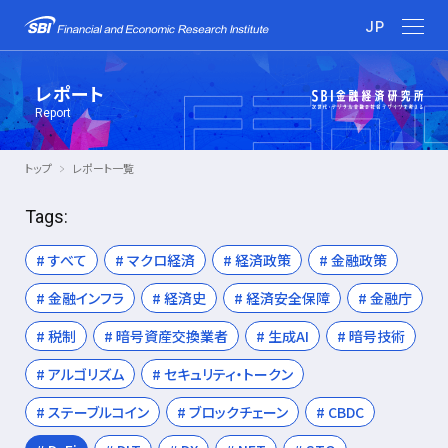
JP
レポート
Report
トップ
レポート一覧
Tags:
# すべて
# マクロ経済
# 経済政策
# 金融政策
# 金融インフラ
# 経済史
# 経済安全保障
# 金融庁
# 税制
# 暗号資産交換業者
# 生成AI
# 暗号技術
# アルゴリズム
# セキュリティ・トークン
# ステーブルコイン
# ブロックチェーン
# CBDC