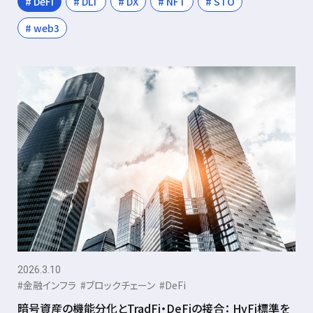
# DeFi
# DLT
# DX
# NFT
# STO
# web3
2026.3.10
#金融インフラ
#ブロックチェーン
#DeFi
暗号資産の機能分化とTradFi・DeFiの接合： HyFi標準を