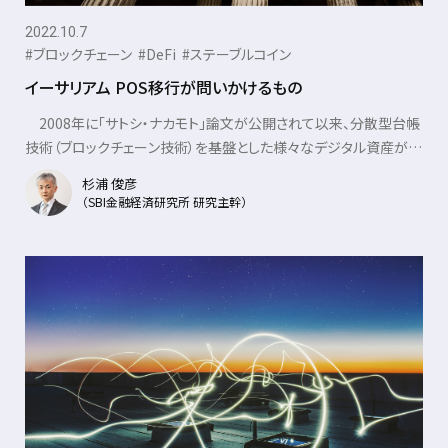
2022.10.7
#ブロックチェーン
#DeFi
#ステーブルコイン
イーサリアム POS移行が問いかけるもの
2008年に「サトシ・ナカモト」論文が公開されて以来、分散型台帳
技術（ブロックチェーン技術）を基盤とした様々なデジタル資産が登
場している。なかには、既存の金融......
杉浦 俊彦
（SBI金融経済研究所 研究主幹）