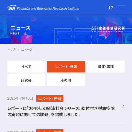
JP
ニュース
News
トップ
ニュース
すべて
レポート・所報
講演・寄稿
研究会
その他
レポート・所報
2025年7月10日
レポートに「2040年の経済社会シリーズ：給付付き税額控除
の実現に向けての課題」を掲載しました。