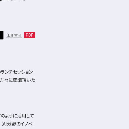
印刷する
る
PDF
ランチセッション
の方々に聴講頂いた
どのように活用して
（
AI
分野のイノベ