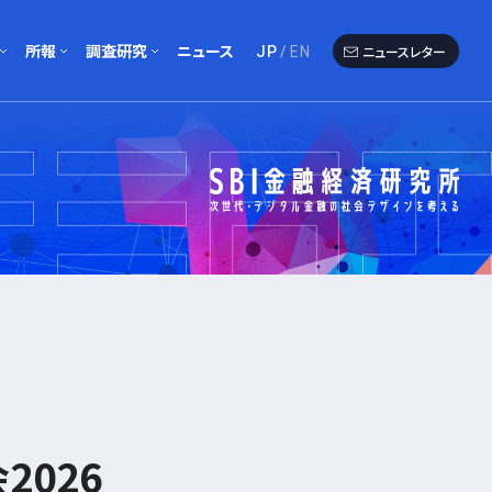
所報
調査研究
ニュース
ニュースレター
JP
EN
報一覧
アンケート調査
一覧
報執筆者一覧
海外クロニクル
研究会
ワーキングペーパー
2026