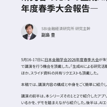
年度春季大会報告―
SBI金融経済研究所 研究主幹
副島 豊
5
月
16-17
日に
日本金融学会2026年度春季大会
が朱
で講演を行う機会を頂戴した。「生成
AI
による研究活
ほか、スライド資料の共有リクエストも頂戴した。
本稿では、講演内容の構成と中身をごく簡単に紹介し
講演の前半は、本シリーズその１と２で紹介したアプ
いるかを、デモを踏まえながら紹介した。後半は、
AI
エ