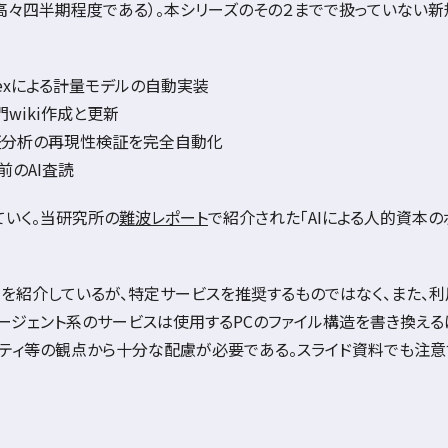
高々四半期程度である）。本シリーズのその２までで扱っていない新
ex
による計量モデルの自動実装
門
wiki
作成と更新
証分析の再現性検証を完全自動化
前の
AI
査読
いく。当研究所の
難波レポート
で紹介された「
AI
による人的資本の
例を紹介しているが、特定サービスを推奨するものではなく、また、
ージェント系のサービスは使用する
PC
のファイル構造を書き換える
ティ等の観点から十分な配慮が必要である。スライド資料でも注意