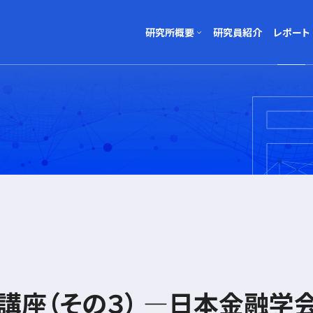
研究所概要
研究員紹介
レポート
研究所について
レポート一覧
所
会社概要
レポート執筆者
所
講座（その３）
―日本金融学会