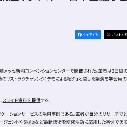
シェアする
ポストす
鷺メッセ新潟コンベンションセンターで開催された。筆者は
2
日目の
動のリストラクチャリング：デモによる紹介」と題した講演を学会員
、
スライド資料を提供
する。
リケーションサービスの活用事例である。筆者が自分のリサーチで
ージェントや
Skills
など最新技術を研究活動に応用した事例である