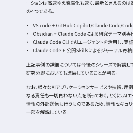
ーションは高速ゆえ陳腐化も速く、最新と言えるのは
の４つである。
VS code + GitHub Copilot/Claude Code/Cod
Obsidian + Claude Code
による研究テーマ別専
Claude Code CLI
で
AI
エージェントを活用し、実
Claude Code +
公開
Skills
によるジャーナル寄稿
上記事例の詳細については今後のシリーズで解説して
研究分野においても進展していることが判る。
なお、様々な
AI
アプリケーションサービスや技術、用
なる責任も一切負わない点を断っておく。とくに、
AI
エ
情報の外部送信も行うものであるため、情報セキュリ
一部を解説している。