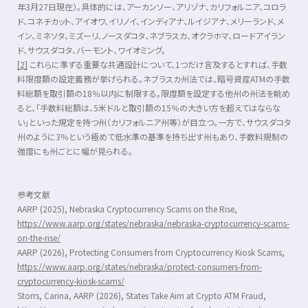
年
3
月
27
日現在）。具体的には、アーカンソー、アリゾナ、カリフォルニア、コロラ
ド、コネチカット、アイオワ、イリノイ、インディアナ、ルイジアナ、メリーランド、メ
イン、ミネソタ、ミズーリ、ノースダコタ、ネブラスカ、オクラホマ、ロードアイラン
ド、サウスダコタ、バーモント、ワイオミング。
[2]
これらに準ずる重要な共通設計について、
1
つだけ言及するとすれば、手数
料限度額の設定義務が挙げられる。ネブラスカ州法では、暗号資産
ATM
の手数
料総額を取引額の
18
％以内に制限する。限度額を設定する他州の州法を眺め
ると、「手数料総額は、
5
米ドルと取引額の
15
％の大きい方を超えてはならな
い」といった規定を持つ州（カリフォルニア州等）が目立つ。一方で、サウスダコタ
州のように
3
％という極めて低水準の基準を持ち出す州もあり、手数料規制の
強度にも州ごとに幅が見られる。
参考文献
AARP (2025),
Nebraska Cryptocurrency Scams on the Rise
,
https://www.aarp.org/states/nebraska/nebraska-cryptocurrency-scams-
on-the-rise/
AARP (2026),
Protecting Consumers from Cryptocurrency Kiosk Scams
,
https://www.aarp.org/states/nebraska/protect-consumers-from-
cryptocurrency-kiosk-scams/
Storrs, Carina, AARP (2026),
States Take Aim at Crypto ATM Fraud
,