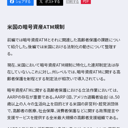
シェアする
ポストする
印刷する
PDF
米国の暗号資産ATM規制
前編では暗号資産
ATM
とそれに関連した高齢者保護の課題につい
て紹介した。後編では米国における法制化の動きについて整理す
る。
現在、米国において暗号資産
ATM
規制に特化した連邦制定法は存
在していない。これに対し、州レベルでは、暗号資産
ATM
に関する高
齢者保護を射程とする制定法が相次いで導入されている。
暗号資産
ATM
に関する高齢者保護における立法作業においては、
AARP
の存在が重要である。
AARP
（旧、アメリカ退職者協会）は、
50
歳以上の人々の生活向上を目的とする米国の非営利・超党派団体
で、高齢者の医療、社会保障、消費者保護などに関する政策提言や
支援サービスを提供する全米最大規模の高齢者支援組織である。