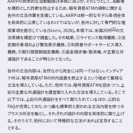
AARPの具体的な活動範囲は多岐に及ぶが、その
1
つとして、高齢者
を標的とした詐欺を防止するため、暗号資産
ATM
の規制に関する
各州の立法作業を支援している。
AARP
は統一的なモデル条項全体
を具体的に公表しているわけではないが、各州に対して専門的な推
[1]
奨事項を提示している
(Storrs, 2026)
。本稿では、米国
20
州
の立
法実績を横並びで調査した。その結果、①ライセンス取得義務、②法
定開示事項および警告表示義務、③利用者サポートサービス導入
義務、④取引限度額設定義務、⑤返金請求権・取消権、が主要な共
通設計であることが明らかとなった。
各州の立法内容は、当然ながら完全には同一ではない。インディア
ナ州は、暗号資産
ATM
の州内設置を禁止するという極めて厳格な
立法を導入している。ただ、他州では、暗号資産
ATM
を認めつつ、上
記の主要な共通設計を適宜取り入れた立法を導入している。そこで
以下では、上記の共通設計をすべて取り入れているほか、公的な
FAQ
が充実しており、かつ最も標準的と思われる立法内容を持つネ
ブラスカ州法を軸とし、それぞれの設計の内容を具体的に取り上げ
る。そのうえで、他州において特徴的な立法があれば言及すること
とする。