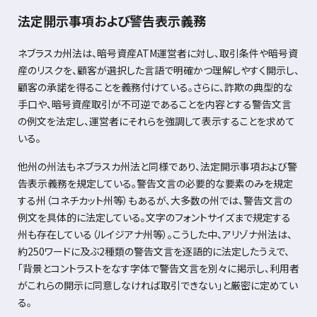
法定開示事項および警告表示義務
ネブラスカ州法は、暗号資産
ATM
運営者に対し、取引条件や暗号資
産のリスクを、顧客が選択した言語で明確かつ理解しやすく開示し、
顧客の承諾を得ることを義務付けている。さらに、詐欺の典型的な
手口や、暗号資産取引が不可逆であることを内容とする警告文言
の例文を法定し、運営者にそれらを強調して表示することを求めて
いる。
他州の州法もネブラスカ州法と同様であり、法定開示事項および警
告表示義務を規定している。警告文言の必要的な要素のみを規定
する州（コネチカット州等）もあるが、大多数の州では、警告文言の
例文を具体的に法定している。文字のフォントサイズまで規定する
州も存在している（ルイジアナ州等）。こうした中、アリゾナ州法は、
約
250
ワードに及ぶ
2
種類の警告文言を逐語的に法定したうえで、
「背景とコントラストをなす字体で警告文言を別々に掲示し、利用者
がこれらの開示に同意しなければ取引できない」と厳密に定めてい
る。