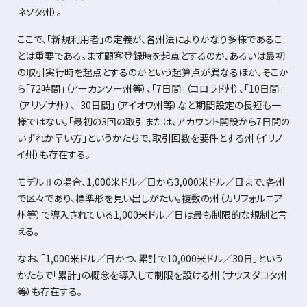
ネソタ州）。
ここで、「新規利用者」の定義が、各州法によりかなり多様であるこ
とは重要である。まず顧客登録時を起点とするのか、あるいは最初
の取引実行時を起点とするのかという起算点が異なるほか、そこか
ら「
72
時間」（アーカンソー州等）、「
7
日間」（コロラド州）、「
10
日間」
（アリゾナ州）、「
30
日間」（アイオワ州等）など期間設定の長短も一
様ではない。「最初の
3
回の取引または、アカウント開設から
7
日間の
いずれか早い方」というかたちで、取引回数を要件とする州（イリノ
イ州）も存在する。
モデルⅡの場合、
1,000
米ドル／日から
3,000
米ドル／日まで、各州
で区々であり、標準形を見い出しがたい。複数の州（カリフォルニア
州等）で導入されている
1,000
米ドル／日は最も制限的な規制と言
える。
なお、「
1,000
米ドル／日かつ、累計で
10,000
米ドル／
30
日」という
かたちで「累計」の概念を導入して制限を設ける州（サウスダコタ州
等）も存在する。