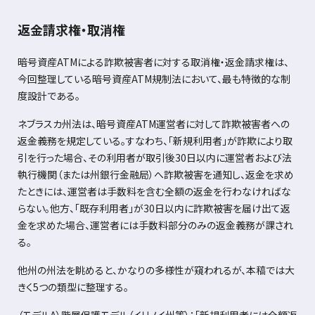
返金請求権・取消権
暗号資産
ATM
による詐欺被害者に対する取消権・返金請求権は、
今回整理している暗号資産
ATM
規制法において、最も特徴的な制
度設計である。
ネブラスカ州法は、暗号資産
ATM
運営者に対して詐欺被害者への
返金義務を規定している。すなわち、「新規利用者」が詐欺により取
引を行った場合、その利用者が取引後
30
日以内に運営者および法
執行機関（または州銀行金融局）へ詐欺被害を通知し、返金を求め
たときには、運営者は手数料を含む全額の返金を行わなければな
らない。他方、「既存利用者」が
30
日以内に詐欺被害を届け出て返
金を求めた場合、運営者には手数料部分のみの返金義務が課され
る。
他州の州法を眺めると、かなりの多様性が窺われるが、本稿では大
きく
5
つの類型に整理する。
（モデル
A
）階層保護モデル（イリノイ州等）：「新規利用者には全額返