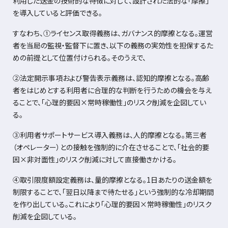
利用した送金の技術的な特徴に対して、設計された法的な「摩擦」
を導入していると評価できる。
すなわち、①ライセンス取得義務は、ガバナンス的摩擦となる。運営
者を当局の監視・監督下に置き、以下の義務の実効性を担保するた
めの前提として位置付けられる。そのうえで、
②法定開示事項および警告表示義務は、認知的摩擦となる。高齢
者をはじめとする利用者に合理的な判断を行うための機会を与え
ることで、「心理的要因×常時稼働性」のリスク削減を企図してい
る。
③利用者サポートサービス導入義務は、人的摩擦となる。第三者
（オペレーター）との接触を強制的に介在させることで、「社会的要
因×非対面性」のリスク削減に対して直接働きかける。
④取引限度額設定義務は、量的摩擦となる。
1
日あたりの送金額を
制限することで、「翌日以降まで待たせる」という強制的な冷却期間
を作り出している。これにより「心理的要因
×
常時稼働性」のリスク
削減を企図している。