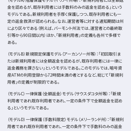
金を認めるが、既存利用者には手数料のみの返金を認める」という
モデルである。新規利用者を手厚く保護しつつ、既存利用者にも一
定の返金救済が認められる。なお、運営者等に対する通知期間は州
により区々である（例えば、バーモント州法では、運営者との最終取
引等から
90
日間以内）ほか、「新規利用者」の定義も各州で多様で
ある。
（モデル
B
）新規限定保護モデル（アーカンソー州等）：「初回取引ま
たは新規利用者には全額返金を認めるが、既存利用者には一律に
返金義務を課さない」というモデルである。このモデルでは、暗号資
産
ATM
の利用登録から
72
時間未満の者とするなど、総じて「新規利
用者」の定義が制限的である。
（モデル
C
）一律保護（全額返金）モデル（サウスダコタ州等）：「新規
利用者であれ既存利用者であれ、一定の条件下で全額返金を認め
る」というモデルである。
（モデル
D
）一律保護（手数料限定）モデル（メリーランド州）：「新規利
用者であれ既存利用者であれ、一定の条件下で手数料のみの返金