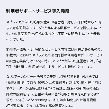
利用者サポートサービス導入義務
ネブラスカ州法は、暗号資産
ATM
運営者に対し、平日
7
時から
21
時
まで対応可能なフリーダイヤルによる顧客サービスを提供すること
や、その電話番号を
ATM
本体または画面上に明示することを義務
付けている。
他州の州法も、利用時間などサービス内容には差異があるものの、
多数の州においてネブラスカ州法と同様の利用者サポートサービス
の設置を義務付けている。特に、アリゾナ州法は、運営者に対し「週
7
日、
24
時間」の利用者サポートサービスを義務付けている。
なお、アーカンソー州法等での規制は特徴的である。同州法では
「新規利用者」である「
60
歳以上の高齢者」に対して、取引完了前に
オペレーターが直接口頭（音声）で会話し、録音・取引内容の確認・
詐欺の説明を行い、会話の結果に基づき取引可否を判断するよう
求めている
(Live Screening)
。これらは自動化された暗号資産
ATM
運営者にとっては極めて高い障壁となる。