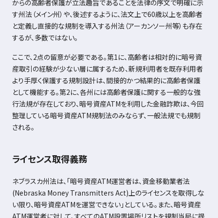
からの高齢者保護が立法趣旨であることを法律の序文で明確に示
す州法（メイン州）や、後述するように、法文上で
60
歳以上を高齢者
と定義し直接的な規制を導入する州法（アーカンソー州等）も存在
するが、多数ではない。
ここで、
2
点の留意が必要である。第
1
に、高齢者は相対的に暗号資
産取引の経験が少ない層に属するため、新規利用者を既存利用者
より手厚く保護する規制設計は、間接的かつ結果的に高齢者保護
として機能する。第
2
に、各州には高齢者保護に関する一般的な強
行法規が存在しており、暗号資産
ATM
を利用した金融詐欺は、今回
整理している暗号資産
ATM
規制法のみならず、一般法規でも規制
される。
ライセンス取得義務
ネブラスカ州法は、「暗号資産
ATM
運営者は、資金移動業者法
(Nebraska Money Transmitters Act)
上のライセンスを取得しな
い限り、暗号資産
ATM
を運営できない」としている。また、暗号資産
ATM
運営者に対して、すべての
ATM
設置場所リストを規制当局に提