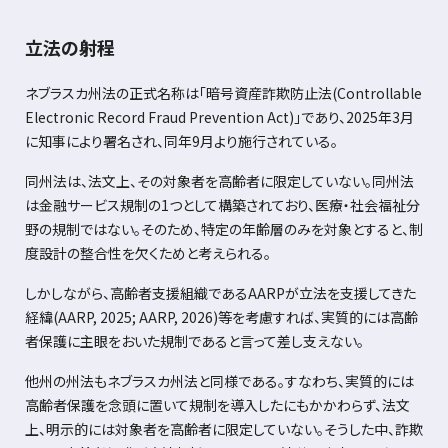
立法の射程
ネブラスカ州法の正式名称は「暗号資産詐欺防止法
(Controllable
Electronic Record Fraud Prevention Act)
」であり、
2025
年
3
月
に知事により署名され、同年
9
月より施行されている。
同州法は、法文上、その対象者を高齢者に限定していない。同州法
は金融サービス規制の
1
つとして構築されており、医療・社会福祉分
野の規制ではない。そのため、特定の年齢層のみを対象とすると、制
度設計の整合性を欠くためと考えられる。
しかしながら、高齢者支援組織である
AARP
が立法を支援してきた
経緯
(AARP, 2025; AARP, 2026)
等を考慮すれば、実質的には高齢
者保護に主眼をおいた規制であると言って差し支えない。
他州の州法もネブラスカ州法と同様である。すなわち、実質的には
高齢者保護を念頭に置いて規制を導入したにもかかわらず、法文
上、明示的には対象者を高齢者に限定していない。そうした中、詐欺