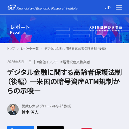
JP
レポート
Report
トップ
レポート一覧
デジタル金融に関する高齢者保護法制（後編）
#金融インフラ
#暗号資産交換業者
2026年5月11日
デジタル金融に関する高齢者保護法制
（後編）
―米国の暗号資産ATM規制か
らの示唆―
武蔵野大学 グローバル学部 教授
鈴木 淳人