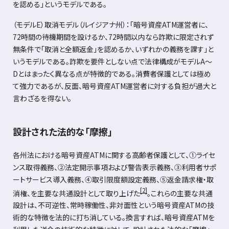
を認める」というモデルである。
（モデル
E
）取消モデル（ルイジアナ州）：「暗号資産
ATM
運営者に、
72
時間の待機期間を設けるか、
72
時間以内なら詐欺に限定されず
無条件で「取消と全額返金」を認めるか、いずれかの義務を課す」と
いうモデルである。詐欺を要件としない点で法律構成がモデル
A
～
D
とはまったく異なる点が特徴的である。消費者保護としては極め
て強力であるが、反面、暗号資産
ATM
運営者に対する負担が過大と
言わざるを得ない。
設計された法的な「摩擦」
各州法における暗号資産
ATM
に関する高齢者保護として、①ライセ
ンス取得義務、②法定開示事項および警告表示義務、③利用者サポ
ートサービス導入義務、④取引限度額設定義務、⑤返金請求権・取
[2]
消権、を主要な共通設計として取り上げた
。これらの主要な共通
設計は、不可逆性、常時稼働性、非対面性という暗号資産
ATM
の技
術的な特徴を法的に打ち消している。換言すれば、暗号資産
ATM
を