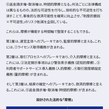
⑤返金請求権・取消権は、時間的摩擦となる。州法ごとに法律構成
は異なるものの、法的な可逆性を付与し、技術的な不可逆性を打ち
消すことで、事後的な救済可能性を確実に向上させ、「制度的要因
×不可逆性」のリスク削減を企図している。
これらは、摩擦が機能する時間軸で整理することもできる。
第
1
層は、運営主体へのブレーキであり、監督的摩擦と言える。これ
には、
①
ライセンス取得義務が含まれる。
第
2
層は、取引プロセスへのブレーキであり、介入的摩擦と言える。
これには、
②
法定開示事項および警告表示義務（認知的摩擦）、
③
利用者サポートサービス導入義務（人的摩擦）、
④
取引限度額設定
義務（量的摩擦）が含まれる。
そして第
3
層は、結果の確定へのブレーキであり、救済的摩擦と言え
る。これには、
⑤
返金請求権・取消権（時間的摩擦）が含まれる。
設計された法的な「摩擦」