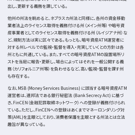
出し、更新する義務を課している。
他州の州法を眺めると、ネブラスカ州法と同様に、各州の資金移動
業者法上のライセンス取得を義務付ける州（メイン州等）や暗号資
産事業者としてのライセンス取得を義務付ける州（ルイジアナ州）な
ど、規制方法は実に区々である。もっとも、暗号資産
ATM
運営者に
対する州レベルでの監視・監督を導入・充実していくとの方針は各
州ともに共通している。また、すべての暗号資産
ATM
の設置場所リ
ストを当局に報告・更新し、場合によってはそれを一般公開する義
務（カリフォルニア州等）を負わせるなど、高い監視・監督を課す州
も存在する。
なお、
MSB (Money Services Business)
に該当する暗号資産
ATM
運営者は、連邦法である銀行秘密法
(Bank Secrecy Act)
に基づ
き、
FinCEN
（金融犯罪取締ネットワーク）への登録が義務付けられ
ている。ただし、
FinCEN
への登録はあくまでマネーロンダリング対
策
(AML)
を主眼としており、消費者保護を主眼とする州法とは立法
趣旨が異なっている。