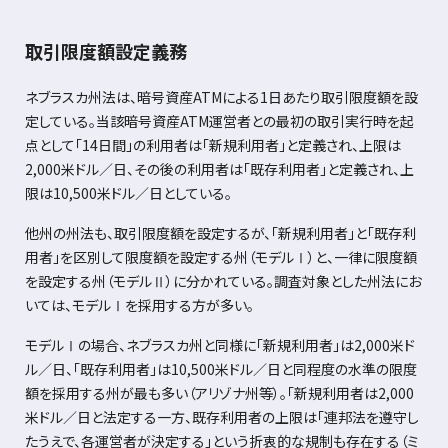
取引限度額設定義務
ネブラスカ州法は、暗号資産
ATM
による
1
日あたり取引限度額を設
定している。当該暗号資産
ATM
運営者との最初の取引実行時を起
点として「
14
日間」の利用者は「新規利用者」と定義され、上限は
2,000
米ドル／日、その後の利用者は「既存利用者」と定義され、上
限は
10,500
米ドル／日としている。
他州の州法も、取引限度額を設定するが、「新規利用者」と「既存利
用者」を区別して限度額を設定する州（モデルⅠ）と、一律に限度額
を設定する州（モデルⅡ）に分かれている。調査対象とした州法にお
いては、モデルⅠを採用する方が多い。
モデルⅠの場合、ネブラスカ州と同様に「新規利用者」は
2,000
米ド
ル／日、「既存利用者」は
10,500
米ドル／日と同程度の水準の限度
額を採用する州が最も多い（アリゾナ州等）。「新規利用者は
2,000
米ドル／日と法定する一方、既存利用者の上限は「連邦法を遵守し
たうえで、各運営者が決定する」という折衷的な規制も存在する（ミ