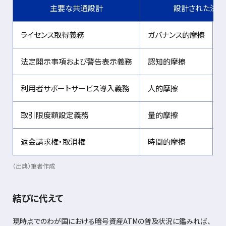
主要な共通設計
設計された法的
ライセンス取得義務
ガバナンス的摩擦
法定開示事項および警告表示義務
認知的摩擦
利用者サポートサービス導入義務
人的摩擦
取引限度額設定義務
量的摩擦
返金請求権・取消権
時間的摩擦
（出典）筆者作成
結びに代えて
現時点でのわが国における暗号資産
ATM
の普及状況に鑑みれば、