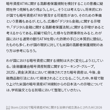
暗号資産
ATM
に関する高齢者保護規制を検討することの意義に疑
問を持つ見解もあり得よう。しかし、そうとは考えない。将来的にわ
が国でも暗号資産
ATM
が普及する可能性があり、そのための準備
という意義もあるが、むしろ、広義の「デジタル金融」に関する示唆
や、「デジタル金融に関する高齢者保護法制」に関する示唆があると
考えるからである。前編で紹介した様々な詐欺事例をみると、わが
国における通常の銀行
ATM
を用いた詐欺の手口と本質的に類似し
たものも多く、わが国の現状に対しても米国の高齢者保護規制のあ
り方は参考になろう。
わが国における暗号資産に関する規制は大きく変化しようとしてい
る。（金融審議会暗号資産制度に関するワーキング・グループ
,
2025
）。資金決済法において規律されてきた暗号資産は、今後、金
融商品取引法において規律されることとなる。こうした中、本稿で取
り上げた米国の暗号資産
ATM
規制からの日本法への示唆について
は、学術論文となる別稿において整理していきたい。
[1]
Storrs (2026)で暗号資産
ATM
に関する法律が成立済みとされた州（
2026