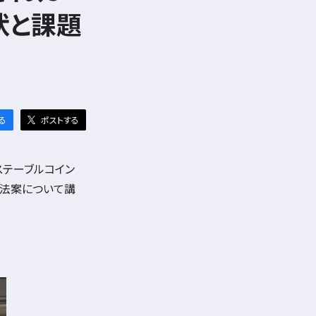
状と課題
る
ポストする
ステーブルコイン
ス法案について講