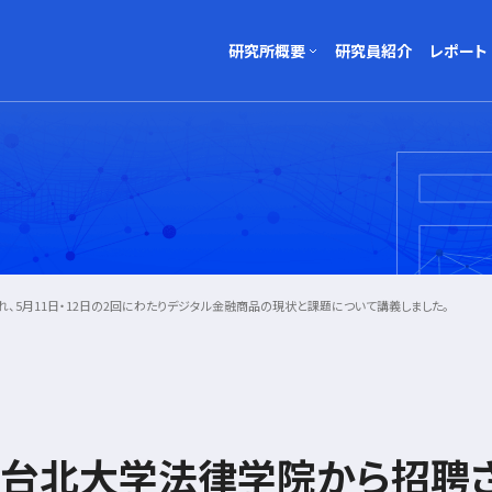
研究所概要
研究員紹介
レポート
研究所について
レポート一覧
所
会社概要
レポート執筆
所
5月11日・12日の2回にわたりデジタル金融商品の現状と課題について講義しました。
台北大学法律学院から招聘さ