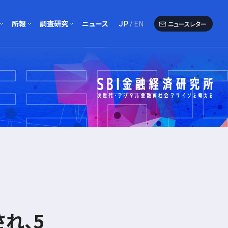
所報
調査研究
ニュース
ニュースレター
JP
EN
報一覧
アンケート調査
者一覧
報執筆者一覧
海外クロニクル
研究会
ワーキングペーパー
れ、5