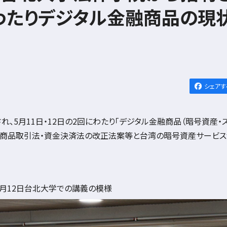
にわたりデジタル金融商品の現
シェアす
れ、
5
月
11
日・
12
日の
2
回にわたり「デジタル金融商品（暗号資産・
融商品取引法・資金決済法の改正法案等と台湾の暗号資産サービ
5月12日台北大学での講義の模様